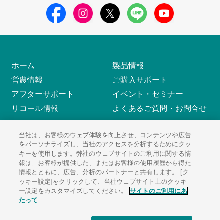
ホーム
製品情報
営農情報
ご購入サポート
アフターサポート
イベント・セミナー
リコール情報
よくあるご質問・お問合せ
当社は、お客様のウェブ体験を向上させ、コンテンツや広告
をパーソナライズし、当社のアクセスを分析するためにクッ
サイトのご利用にあたって
ソーシャルメディアポリシー
キーを使用します。弊社のウェブサイトのご利用に関する情
個人情報保護方針
サイトマップ
報は、お客様が提供した、またはお客様の使用履歴から得た
情報とともに、広告、分析のパートナーと共有します。 [ク
ッキー設定]をクリックして、当社ウェブサイト上のクッキ
ー設定をカスタマイズしてください。
サイトのご利用にあ
たって