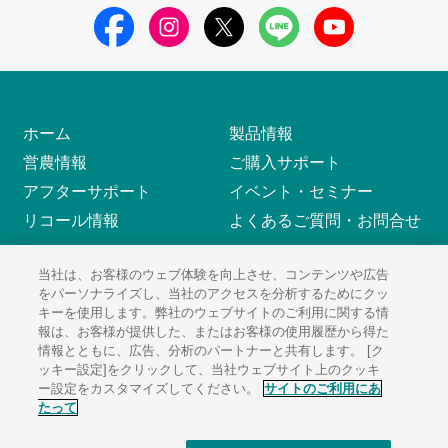
ホーム
製品情報
営農情報
ご購入サポート
アフターサポート
イベント・セミナー
リコール情報
よくあるご質問・お問合せ
当社は、お客様のウェブ体験を向上させ、コンテンツや広告
をパーソナライズし、当社のアクセスを分析するためにクッ
サイトのご利用にあたって
ソーシャルメディアポリシー
キーを使用します。弊社のウェブサイトのご利用に関する情
個人情報保護方針
サイトマップ
報は、お客様が提供した、またはお客様の使用履歴から得た
情報とともに、広告、分析のパートナーと共有します。 [ク
ッキー設定]をクリックして、当社ウェブサイト上のクッキ
ー設定をカスタマイズしてください。
サイトのご利用にあ
たって