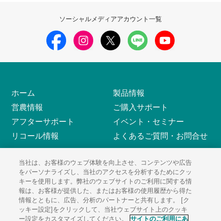
ソーシャルメディアアカウント一覧
ホーム
製品情報
営農情報
ご購入サポート
アフターサポート
イベント・セミナー
リコール情報
よくあるご質問・お問合せ
当社は、お客様のウェブ体験を向上させ、コンテンツや広告
をパーソナライズし、当社のアクセスを分析するためにクッ
サイトのご利用にあたって
ソーシャルメディアポリシー
キーを使用します。弊社のウェブサイトのご利用に関する情
個人情報保護方針
サイトマップ
報は、お客様が提供した、またはお客様の使用履歴から得た
情報とともに、広告、分析のパートナーと共有します。 [ク
ッキー設定]をクリックして、当社ウェブサイト上のクッキ
ー設定をカスタマイズしてください。
サイトのご利用にあ